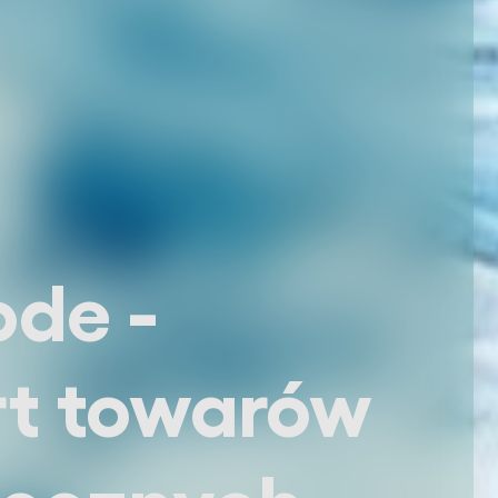
Transport t
niebezpieczn
Ochrona