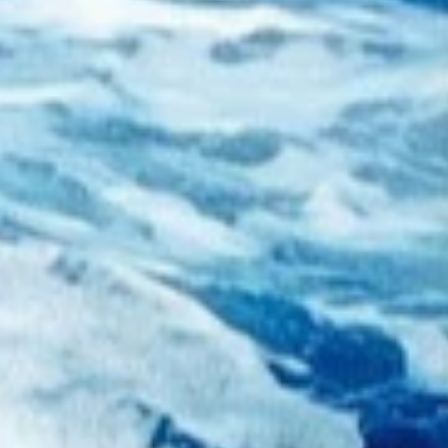
owarów
ych i