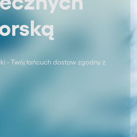
Środowiska
Kompleksowo, w jednym miejscu. Razem łatw
bezpieczniej